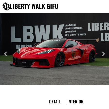
内
LIBERTY WALK GIFU
容
を
ス
キ
ッ
プ
EXTERIOR
DETAIL
INTERIOR