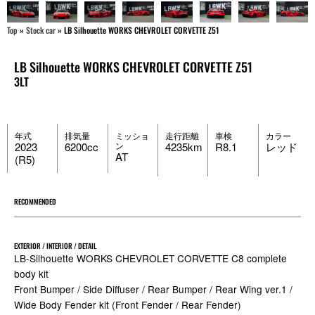
Top
»
Stock car
»
LB Silhouette WORKS CHEVROLET CORVETTE Z51
LB Silhouette WORKS CHEVROLET CORVETTE Z51
3LT
年式
排気量
ミッショ
走行距離
車検
カラー
2023
6200cc
ン
4235km
R8.1
レッド
AT
(R5)
RECOMMENDED
EXTERIOR / INTERIOR / DETAIL
LB-Silhouette WORKS CHEVROLET CORVETTE C8 complete
body kit
Front Bumper / Side Diffuser / Rear Bumper / Rear Wing ver.1 /
Wide Body Fender kit (Front Fender / Rear Fender)