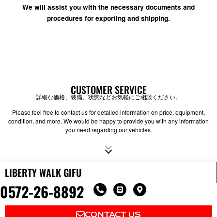
We will assist you with the necessary documents and
procedures for exporting and shipping.
CUSTOMER SERVICE
詳細な価格、装備、状態などお気軽にご相談ください。
Please feel free to contact us for detailed information on price, equipment,
condition, and more. We would be happy to provide you with any information
you need regarding our vehicles.
LIBERTY WALK GIFU
0572-26-8892
P
L
M
h
i
a
o
n
p
n
e
-
CONTACT US
e
m