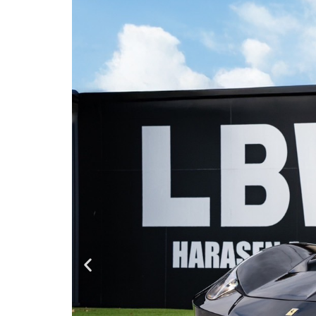
内
GIFU
S
容
を
ス
キ
ッ
プ