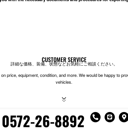
CUSTOMER SERVICE
詳細な価格、装備、状態などお気軽にご相談ください。
ion on price, equipment, condition, and more. We would be happy to pr
vehicles.
0572-26-8892
P
L
h
i
a
o
n
p