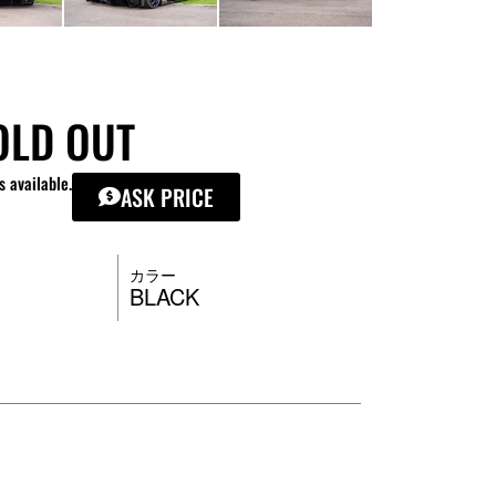
OLD OUT
s available.
ASK PRICE
カラー
BLACK