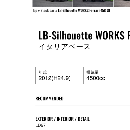
Top
»
Stock car
»
LB-Silhouette WORKS Ferrari 458 GT
LB-Silhouette WORKS F
イタリアベース
年式
排気量
2012(H24.9)
4500cc
RECOMMENDED
EXTERIOR / INTERIOR / DETAIL
LD97