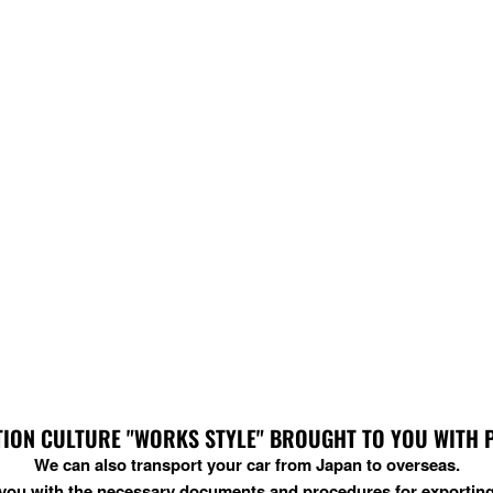
ION CULTURE "WORKS STYLE" BROUGHT TO YOU WITH PRI
We can also transport your car from Japan to overseas.
t you with the necessary documents and procedures for exporting