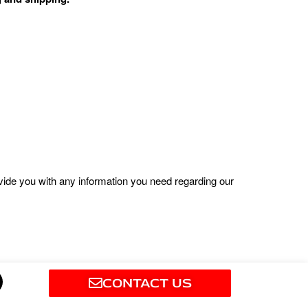
ovide you with any information you need regarding our
M
CONTACT US