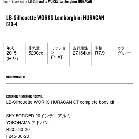
Top
»
Stock car
»
LB-Silhouette WORKS Lamborghini HURACAN
LB-Silhouette WORKS Lamborghini HURACAN
610-4
年式
排気量
ミッショ
走行距離
車検
カラー
2015
5200cc
ン
27164km
R7.9
グレー
F1 AT
(H27)
RECOMMENDED
EXTERIOR / INTERIOR / DETAIL
LB-Silhouette WORKS HURACAN GT complete body kit
SKY FORGED 20インチ アルミ
YOKOHAMA アドバン
R305-30-20
F245-30-20