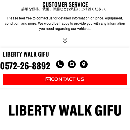
CUSTOMER SERVICE
詳細な価格、装備、状態などお気軽にご相談ください。
Please feel free to contact us for detailed information on price, equipment,
condition, and more. We would be happy to provide you with any information
you need regarding our vehicles.
LIBERTY WALK GIFU
0572-26-8892
P
L
M
h
i
a
o
n
p
n
e
-
CONTACT US
e
m
-
a
a
r
l
k
t
e
r
-
a
l
t