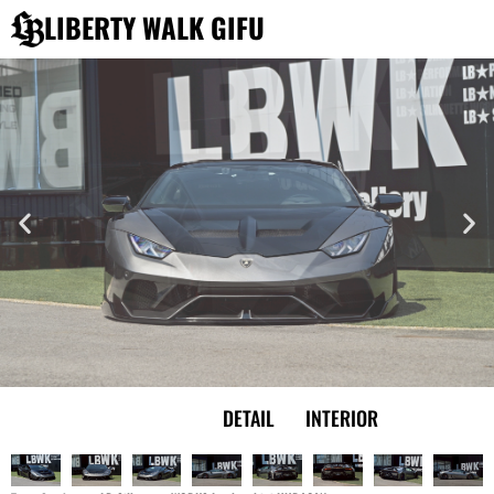
内
LIBERTY WALK GIFU
容
を
ス
キ
ッ
プ
EXTERIOR
DETAIL
INTERIOR