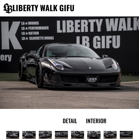
内
LIBERTY WALK GIFU
容
を
ス
キ
ッ
プ
EXTERIOR
DETAIL
INTERIOR