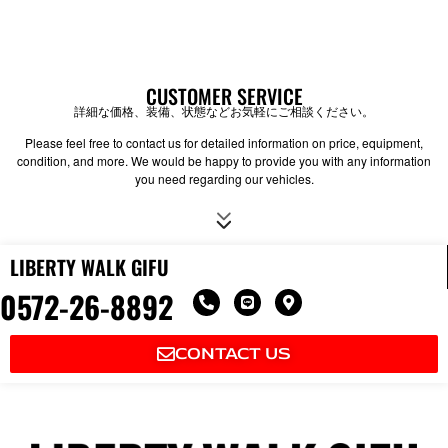
CUSTOMER SERVICE
詳細な価格、装備、状態などお気軽にご相談ください。
Please feel free to contact us for detailed information on price, equipment,
condition, and more. We would be happy to provide you with any information
you need regarding our vehicles.
LIBERTY WALK GIFU
0572-26-8892
P
L
M
h
i
a
o
n
p
n
e
-
CONTACT US
e
m
-
a
a
r
l
k
t
e
r
-