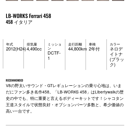
LB-WORKS Ferrari 458
458 イタリア
年式
排気量
ミッショ
走行距離
車検
カラー
2012(H24)
4,490cc
ン
44,800km
2年付
ネロデ
DCTF-
イトナ
1
(ブラッ
ク)
RECOMMENDED
V8の野太いサウンド・GTレギュレーションの乗り心地は、いま
だにファン多き名作458。「LB-WORKS 458」はLibertywalkの歴
史の中でも、特に重要と言えるボディーキットです！シャコタン
王道スタイルで状態良好・オプションパーツ多数と、希少価値の
高い一台です。