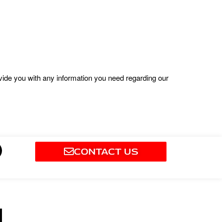
ovide you with any information you need regarding our
M
CONTACT US
m