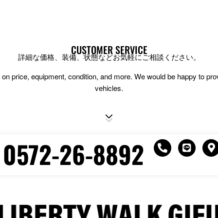
CUSTOMER SERVICE
詳細な価格、装備、状態などお気軽にご相談ください。
ion on price, equipment, condition, and more. We would be happy to pr
vehicles.
0572-26-8892
P
L
h
i
a
o
n
p
n
e
-
e
-
a
a
r
l
k