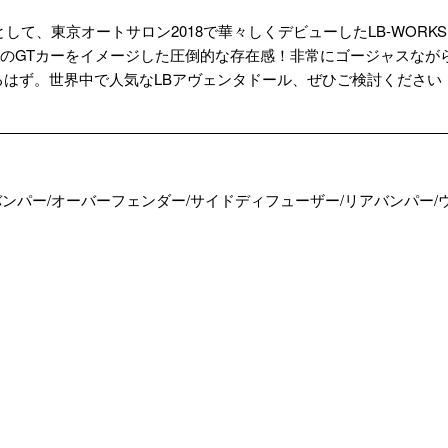
オートサロン2018で華々しくデビューしたLB-WORKS Lamborghini 
ズのGTカーをイメージした圧倒的な存在感！非常にゴージャスながら
はず。世界中で人気なLBアヴェンタドール、ぜひご検討ください
 kit(フロントバンパー/オーバーフェンダー/サイドディフューザー/リアバンパー