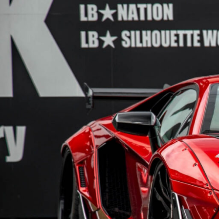
内
GIFU
S
容
を
ス
キ
ッ
プ