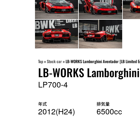
Top
»
Stock car
»
LB-WORKS Lamborghini Aventador [LB Limited E
LB-WORKS Lamborghini 
LP700-4
年式
排気量
2012(H24)
6500cc