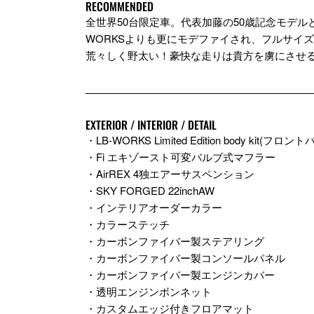
RECOMMENDED
全世界50台限定車。代表加藤の50歳記念モデルとして、東京
WORKSよりも更にモデファイされ、フルサイ
荒々しく野太い！豪快な走りは貴方を虜にさせる
EXTERIOR / INTERIOR / DETAIL
・LB-WORKS Limited Edition body
・Fi エキゾースト可変バルブ式マフラー
・AirREX 4独エアーサスペンション
・SKY FORGED 22inchAW
・インテリアオーダーカラー
・カラーステッチ
・カーボンファイバー製ステアリング
・カーボンファイバー製コンソールパネル
・カーボンファイバー製エンジンカバー
・透明エンジンボンネット
・カスタムエッジ付きフロアマット