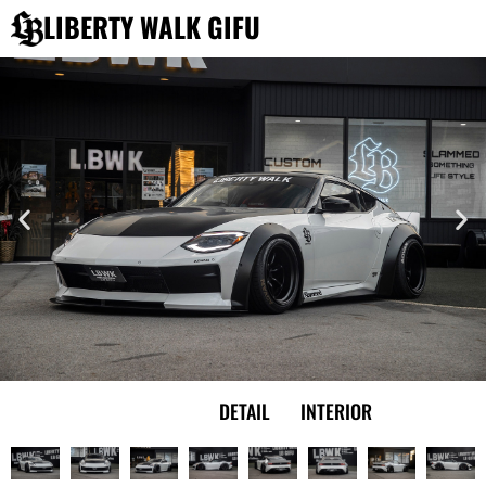
内
LIBERTY WALK GIFU
容
を
ス
キ
ッ
プ
EXTERIOR
DETAIL
INTERIOR