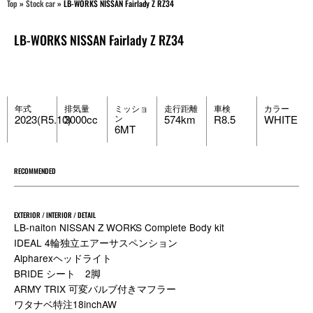
Top
»
Stock car
»
LB-WORKS NISSAN Fairlady Z RZ34
LB-WORKS NISSAN Fairlady Z RZ34
年式
排気量
ミッショ
走行距離
車検
カラー
2023(R5.10)
3000cc
ン
574km
R8.5
WHITE
6MT
RECOMMENDED
EXTERIOR / INTERIOR / DETAIL
LB-naiton NISSAN Z WORKS Complete Body kit
IDEAL 4輪独立エアーサスペンション
Alpharexヘッドライト
BRIDE シート 2脚
ARMY TRIX 可変バルブ付きマフラー
ワタナベ特注18inchAW