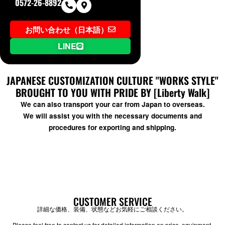
0572-26-8892
お問い合わせ（日本語）
LINE
JAPANESE CUSTOMIZATION CULTURE "WORKS STYLE"
BROUGHT TO YOU WITH PRIDE BY [Liberty Walk]
We can also transport your car from Japan to overseas.
We will assist you with the necessary documents and
procedures for exporting and shipping.
CUSTOMER SERVICE
詳細な価格、装備、状態などお気軽にご相談ください。
Please feel free to contact us for detailed information on price, equipment,