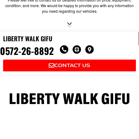
condition, and more. We would be happy to provide you with any information
you need regarding our vehicles.
LIBERTY WALK GIFU
0572-26-8892
P
L
M
h
i
a
o
n
p
n
e
-
CONTACT US
e
m
-
a
a
r
l
k
t
e
r
-
a
l
t