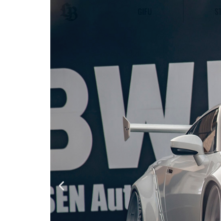
内
GIFU
S
容
を
ス
キ
ッ
プ