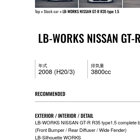
Top
»
Stock car
»
LB-WORKS NISSAN GT-R R35 type 1.5
LB-WORKS NISSAN GT-R 
年式
排気量
2008 (H20/3)
3800cc
RECOMMENDED
EXTERIOR / INTERIOR / DETAIL
LB-WORKS NISSAN GT-R R35 type1.5 complete bo
(Front Bumper / Rear Diffuser / Wide Fender)
LB-Silhouette WORKS