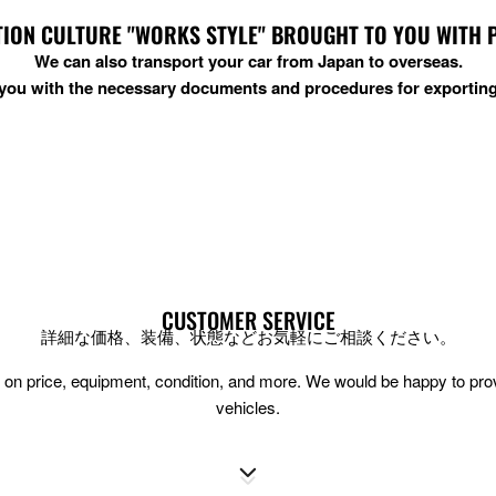
ION CULTURE "WORKS STYLE" BROUGHT TO YOU WITH PRI
We can also transport your car from Japan to overseas.
t you with the necessary documents and procedures for exporting
CUSTOMER SERVICE
詳細な価格、装備、状態などお気軽にご相談ください。
ion on price, equipment, condition, and more. We would be happy to pr
vehicles.