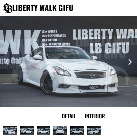
内
LIBERTY WALK GIFU
容
を
ス
キ
ッ
プ
EXTERIOR
DETAIL
INTERIOR