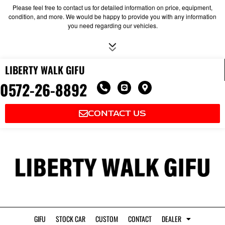
Please feel free to contact us for detailed information on price, equipment,
condition, and more. We would be happy to provide you with any information
you need regarding our vehicles.
LIBERTY WALK GIFU
0572-26-8892
P
L
M
h
i
a
o
n
p
n
e
-
CONTACT US
e
m
-
a
a
r
l
k
t
e
r
-
a
l
t
GIFU
STOCK CAR
CUSTOM
CONTACT
DEALER