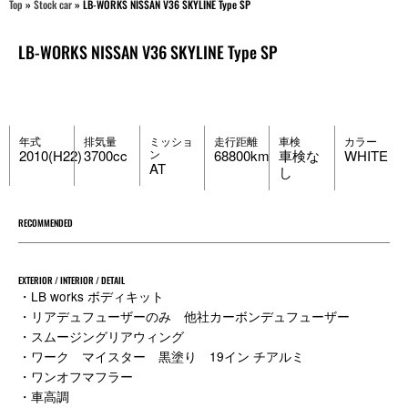
Top
»
Stock car
»
LB-WORKS NISSAN V36 SKYLINE Type SP
LB-WORKS NISSAN V36 SKYLINE Type SP
年式
排気量
ミッショ
走行距離
車検
カラー
2010(H22)
3700cc
ン
68800km
車検な
WHITE
AT
し
RECOMMENDED
EXTERIOR / INTERIOR / DETAIL
・LB works ボディキット
・リアデュフューザーのみ 他社カーボンデュフューザー
・スムージングリアウィング
・ワーク マイスター 黒塗り 19イン チアルミ
・ワンオフマフラー
・車高調