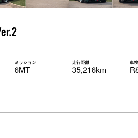
er.2
ミッション
走行距離
車
6MT
35,216km
R8