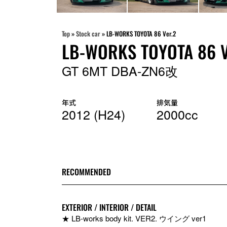
Top
»
Stock car
»
LB-WORKS TOYOTA 86 Ver.2
LB-WORKS TOYOTA 86 V
GT 6MT DBA-ZN6改
年式
排気量
2012 (H24)
2000cc
RECOMMENDED
EXTERIOR / INTERIOR / DETAIL
★ LB-works body kit. VER2. ウイング ver1