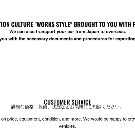
ION CULTURE "WORKS STYLE" BROUGHT TO YOU WITH PRI
We can also transport your car from Japan to overseas.
t you with the necessary documents and procedures for exporting
CUSTOMER SERVICE
詳細な価格、装備、状態などお気軽にご相談ください。
ion on price, equipment, condition, and more. We would be happy to pr
vehicles.