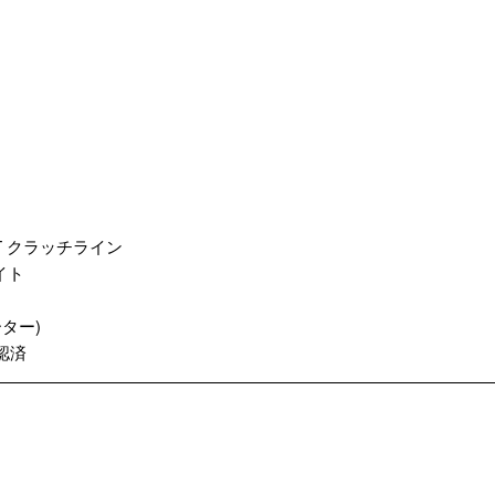
ST クラッチライン
イト
ーター)
公認済