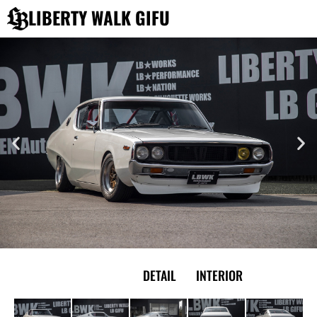
内
LIBERTY WALK GIFU
容
を
ス
キ
ッ
プ
EXTERIOR
DETAIL
INTERIOR