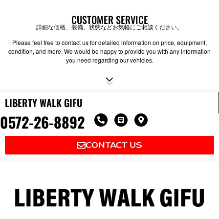
CUSTOMER SERVICE
詳細な価格、装備、状態などお気軽にご相談ください。
Please feel free to contact us for detailed information on price, equipment,
condition, and more. We would be happy to provide you with any information
you need regarding our vehicles.
LIBERTY WALK GIFU
0572-26-8892
P
L
M
h
i
a
o
n
p
n
e
-
CONTACT US
e
m
-
a
a
r
l
k
t
e
r
-
a
l
t