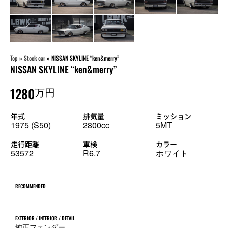
Top
»
Stock car
»
NISSAN SKYLINE “ken&merry”
NISSAN SKYLINE “ken&merry”
1280
万円
年式
排気量
ミッション
1975 (S50)
2800cc
5MT
走行距離
車検
カラー
53572
R6.7
ホワイト
RECOMMENDED
EXTERIOR / INTERIOR / DETAIL
純正フェンダー