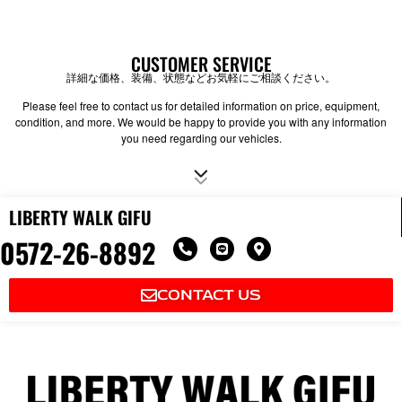
CUSTOMER SERVICE
詳細な価格、装備、状態などお気軽にご相談ください。
Please feel free to contact us for detailed information on price, equipment,
condition, and more. We would be happy to provide you with any information
you need regarding our vehicles.
LIBERTY WALK GIFU
0572-26-8892
P
L
M
h
i
a
o
n
p
n
e
-
CONTACT US
e
m
-
a
a
r
l
k
t
e
r
-
a