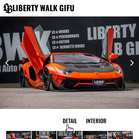
内
LIBERTY WALK GIFU
容
を
ス
キ
ッ
プ
EXTERIOR
DETAIL
INTERIOR