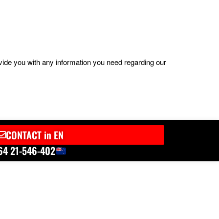
ovide you with any information you need regarding our
CONTACT in EN
64 21-546-402