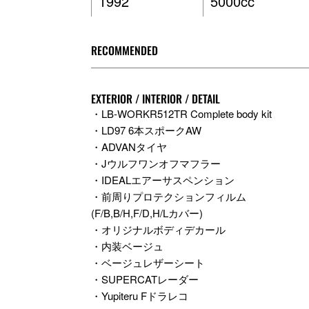
1992
5000cc
RECOMMENDED
EXTERIOR / INTERIOR / DETAIL
・LB-WORKR512TR Complete body kit
・LD97 6本スポークAW
・ADVANタイヤ
・Jウルフワンオフマフラー
・IDEALエアーサスペンション
・前周りプロテクションフィルム
(F/B,B/H,F/D,H/Lカバー)
・オリジナルボディデカール
・内装ベージュ
・ベージュレザーシート
・SUPERCATレーダー
・Yupiteru Fドラレコ