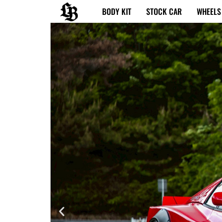
内
BODY KIT
STOCK CAR
WHEELS
容
を
ス
キ
ッ
プ