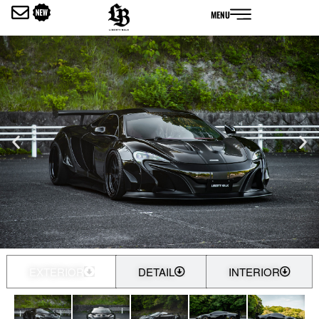
内
MENU
容
を
ス
キ
ッ
プ
EXTERIOR
DETAIL
INTERIOR