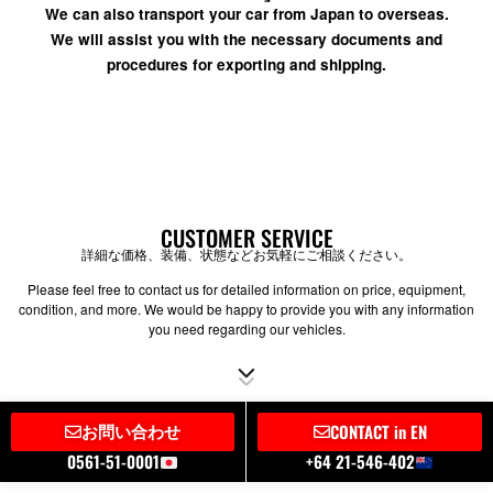
We can also transport your car from Japan to overseas.
We will assist you with the necessary documents and
procedures for exporting and shipping.
CUSTOMER SERVICE
詳細な価格、装備、状態などお気軽にご相談ください。
Please feel free to contact us for detailed information on price, equipment,
condition, and more. We would be happy to provide you with any information
you need regarding our vehicles.
お問い合わせ
CONTACT in EN
0561-51-0001
+64 21-546-402