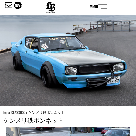
内
MENU
容
を
ス
キ
ッ
プ
Top
»
CLASSICS
»
ケンメリ鉄ボンネット
ケンメリ鉄ボンネット