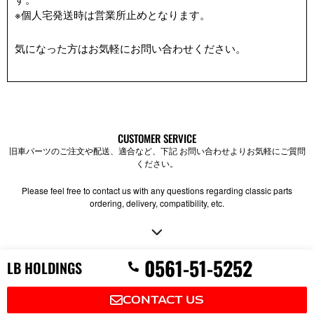
※個人宅発送時は営業所止めとなります。
気になった方はお気軽にお問い合わせください。
CUSTOMER SERVICE
旧車パーツのご注文や配送、適合など、下記 お問い合わせよりお気軽にご質問
ください。
Please feel free to contact us with any questions regarding classic parts
ordering, delivery, compatibility, etc.
P
0561-51-5252
LB HOLDINGS
h
o
n
CONTACT US
e
-