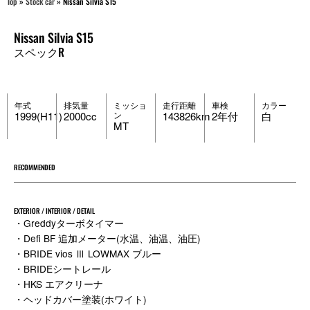
Top
»
Stock car
»
Nissan Silvia S15
Nissan Silvia S15
スペックR
年式
排気量
ミッショ
走行距離
車検
カラー
1999(H11)
2000cc
ン
143826km
2年付
白
MT
RECOMMENDED
EXTERIOR / INTERIOR / DETAIL
・Greddyターボタイマー
・Defi BF 追加メーター(水温、油温、油圧)
・BRIDE vios Ⅲ LOWMAX ブルー
・BRIDEシートレール
・HKS エアクリーナ
・ヘッドカバー塗装(ホワイト)