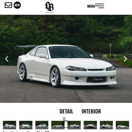
内
MENU
容
を
ス
キ
ッ
プ
EXTERIOR
DETAIL
INTERIOR