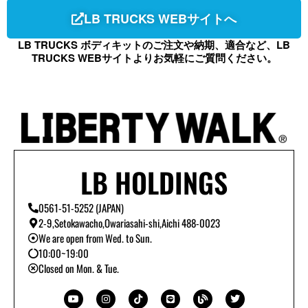
LB TRUCKS WEBサイトへ
LB TRUCKS ボディキットのご注文や納期、適合など、LB
TRUCKS WEBサイトよりお気軽にご質問ください。
LB HOLDINGS
0561-51-5252 (JAPAN)
2-9,Setokawacho,Owariasahi-shi,Aichi 488-0023
We are open from Wed. to Sun.
10:00~19:00
Closed on Mon. & Tue.
Y
I
T
L
B
T
o
n
i
i
l
w
u
s
k
n
o
i