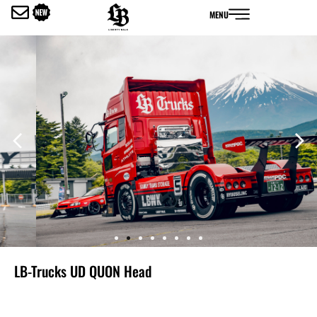
内
MENU
容
を
ス
キ
ッ
プ
LB-Trucks UD QUON Head