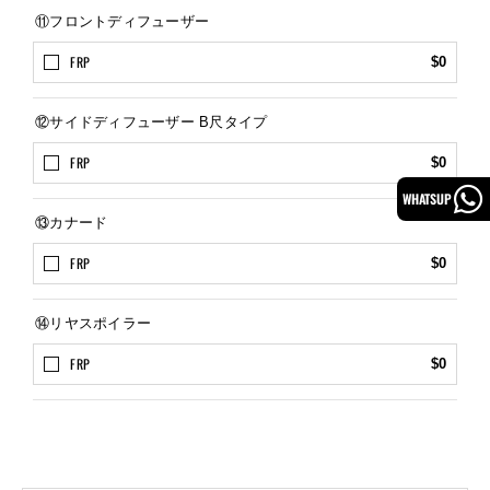
⑪フロントディフューザー
FRP
$0
⑫サイドディフューザー B尺タイプ
FRP
$0
WHATSUP
⑬カナード
FRP
$0
⑭リヤスポイラー
FRP
$0