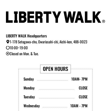
LIBERTY WALK Headquarters
1-178 Setogawa-cho, Owariasahi-shi, Aichi-ken, 488-0023
10:00~19:00
Closed on Mon. & Tue.
OPEN HOURS
Sunday
10AM- 7PM
Monday
CLOSE
Tuesday
CLOSE
Wednesday
10AM - 7PM