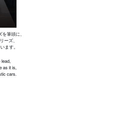
ズを筆頭に、
シリーズ、
ています。
 lead,
s it is,
tic cars.