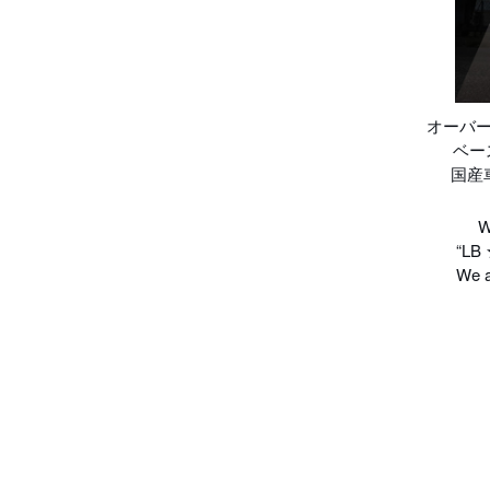
オーバー
ベー
国産
W
“LB 
We a