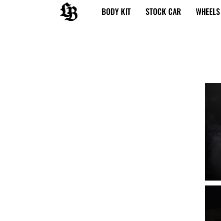
内
BODY KIT
STOCK CAR
WHEELS
容
を
ス
キ
ッ
プ