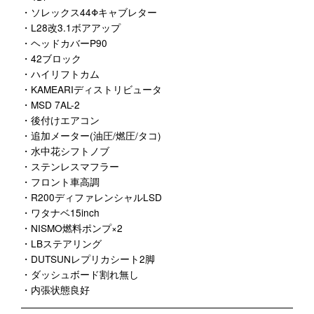
・ソレックス44Φキャブレター
・L28改3.1ボアアップ
・ヘッドカバーP90
・42ブロック
・ハイリフトカム
・KAMEARIディストリビュータ
・MSD 7AL-2
・後付けエアコン
・追加メーター(油圧/燃圧/タコ)
・水中花シフトノブ
・ステンレスマフラー
・フロント車高調
・R200ディファレンシャルLSD
・ワタナベ15inch
・NISMO燃料ポンプ×2
・LBステアリング
・DUTSUNレプリカシート2脚
・ダッシュボード割れ無し
・内張状態良好