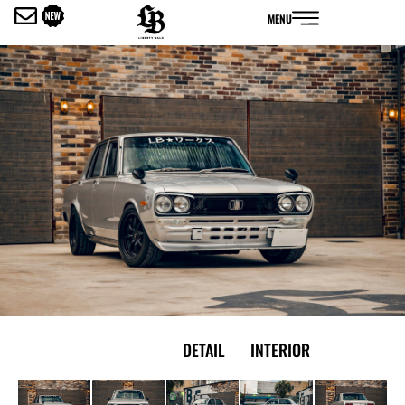
内
MENU
容
を
ス
キ
ッ
プ
EXTERIOR
DETAIL
INTERIOR