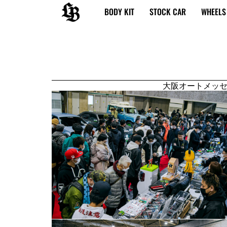
内
BODY KIT
STOCK CAR
WHEELS
容
を
ス
キ
ッ
プ
大阪オートメッセ20