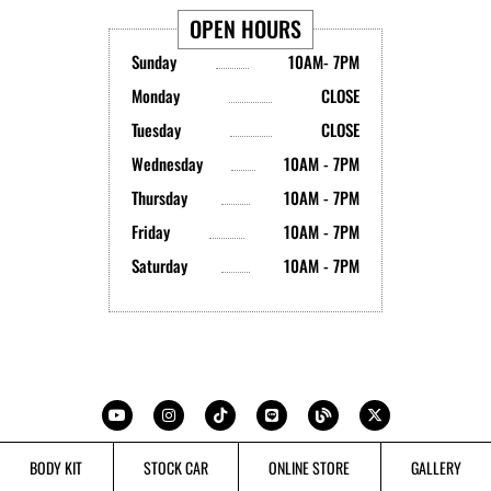
OPEN HOURS
Sunday
10AM- 7PM
Monday
CLOSE
Tuesday
CLOSE
Wednesday
10AM - 7PM
Thursday
10AM - 7PM
Friday
10AM - 7PM
Saturday
10AM - 7PM
Y
I
T
L
B
X
o
n
i
i
l
-
u
s
k
n
o
t
t
t
t
e
g
w
u
a
o
i
b
g
k
t
BODY KIT
STOCK CAR
ONLINE STORE
GALLERY
e
r
t