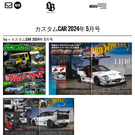
内
MENU
容
を
ス
カスタムCAR 2024年 5月号
キ
ッ
Top
»
カスタムCAR 2024年 5月号
プ