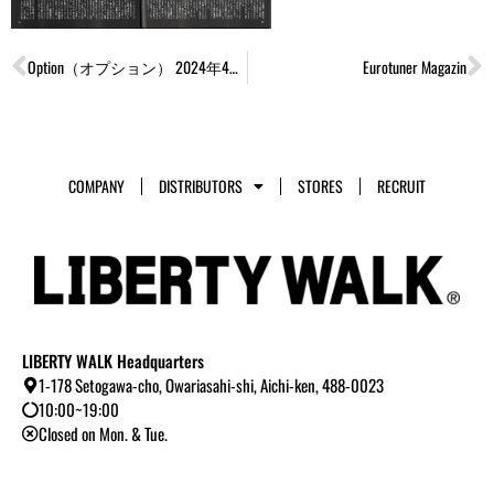
Prev
N
Option（オプション） 2024年4月号
Eurotuner Magazin
COMPANY
DISTRIBUTORS
STORES
RECRUIT
LIBERTY WALK Headquarters
1-178 Setogawa-cho, Owariasahi-shi, Aichi-ken, 488-0023
10:00~19:00
Closed on Mon. & Tue.