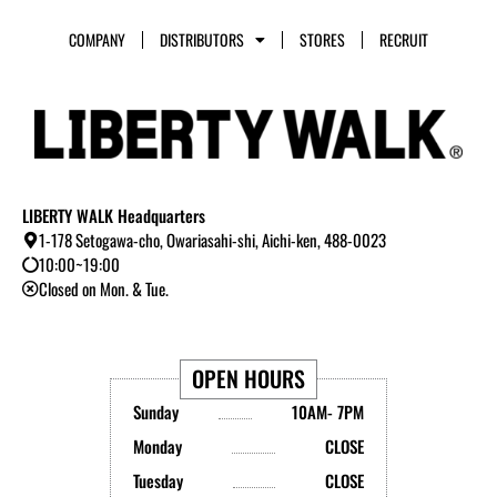
COMPANY
DISTRIBUTORS
STORES
RECRUIT
LIBERTY WALK Headquarters
1-178 Setogawa-cho, Owariasahi-shi, Aichi-ken, 488-0023
10:00~19:00
Closed on Mon. & Tue.
OPEN HOURS
Sunday
10AM- 7PM
Monday
CLOSE
Tuesday
CLOSE