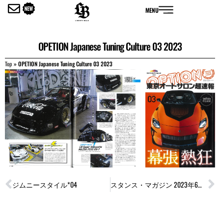
内
MENU
容
を
ス
OPETION Japanese Tuning Culture 03 2023
キ
ッ
Top
»
OPETION Japanese Tuning Culture 03 2023
プ
Prev
N
ジムニースタイル*04
スタンス・マガジン 2023年6月号（#57）