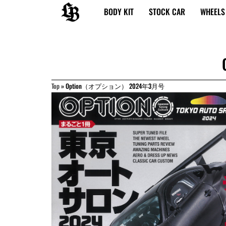
内
BODY KIT
STOCK CAR
WHEELS
容
を
ス
キ
ッ
プ
Top
»
Option（オプション） 2024年3月号