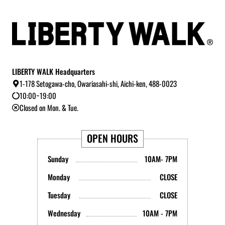
LIBERTY WALK Headquarters
1-178 Setogawa-cho, Owariasahi-shi, Aichi-ken, 488-0023
10:00~19:00
Closed on Mon. & Tue.
OPEN HOURS
Sunday
10AM- 7PM
Monday
CLOSE
Tuesday
CLOSE
Wednesday
10AM - 7PM