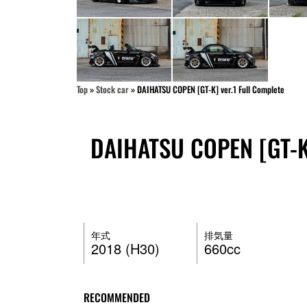
Top
»
Stock car
»
DAIHATSU COPEN [GT-K] ver.1 Full Complete
DAIHATSU COPEN [GT-K]
年式
排気量
2018 (H30)
660cc
RECOMMENDED