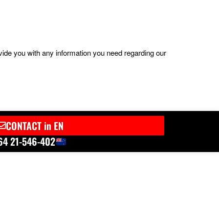
ovide you with any information you need regarding our
CONTACT in EN
64 21-546-402