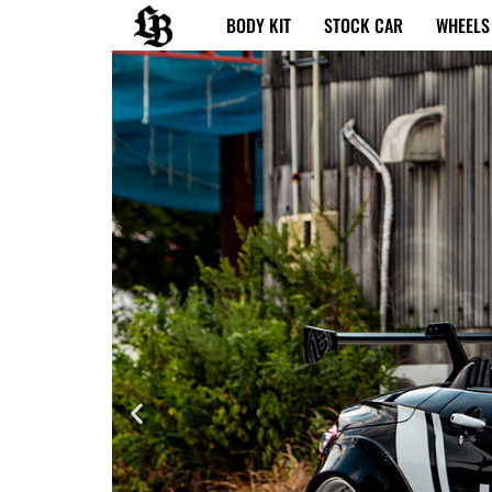
内
BODY KIT
STOCK CAR
WHEELS
容
を
ス
キ
ッ
プ