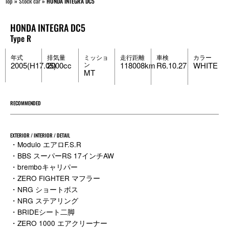
Top
»
Stock car
»
HONDA INTEGRA DC5
HONDA INTEGRA DC5
Type R
年式
排気量
ミッショ
走行距離
車検
カラー
2005(H17.05)
2000cc
ン
118008km
R6.10.27
WHITE
MT
RECOMMENDED
EXTERIOR / INTERIOR / DETAIL
・Modulo エアロF.S.R
・BBS スーパーRS 17インチAW
・bremboキャリパー
・ZERO FIGHTER マフラー
・NRG ショートボス
・NRG ステアリング
・BRIDEシート二脚
・ZERO 1000 エアクリーナー