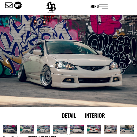
内
MENU
容
を
ス
キ
ッ
プ
EXTERIOR
DETAIL
INTERIOR