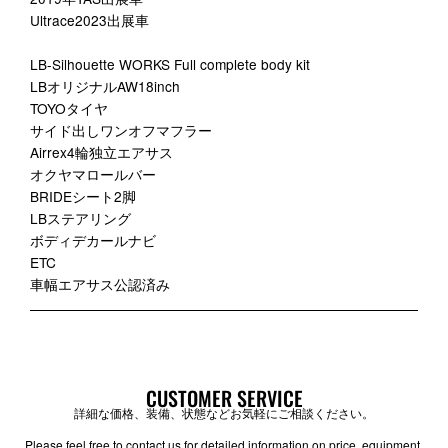
Ultrace2023出展車
LB-Silhouette WORKS Full complete body kit
LBオリジナルAW18inch
TOYOタイヤ
サイド出しワンオフマフラー
Airrex4輪独立エアサス
オクヤマロールバー
BRIDEシート2脚
LBステアリング
ボディデカールナビ
ETC
車幅エアサス公認済み
CUSTOMER SERVICE
詳細な価格、装備、状態などお気軽にご相談ください。
Please feel free to contact us for detailed information on price, equipment,