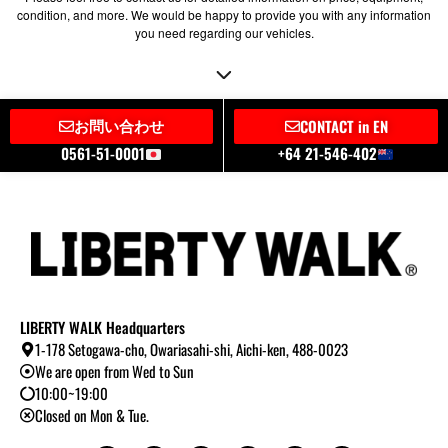
condition, and more. We would be happy to provide you with any information
you need regarding our vehicles.
お問い合わせ
CONTACT in EN
0561-51-0001
+64 21-546-402
LIBERTY WALK Headquarters
1-178 Setogawa-cho, Owariasahi-shi, Aichi-ken, 488-0023
We are open from Wed to Sun
10:00~19:00
Closed on Mon & Tue.
Y
I
T
L
B
T
o
n
i
i
l
w