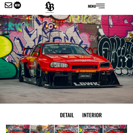
内
MENU
容
を
ス
キ
ッ
プ
EXTERIOR
DETAIL
INTERIOR