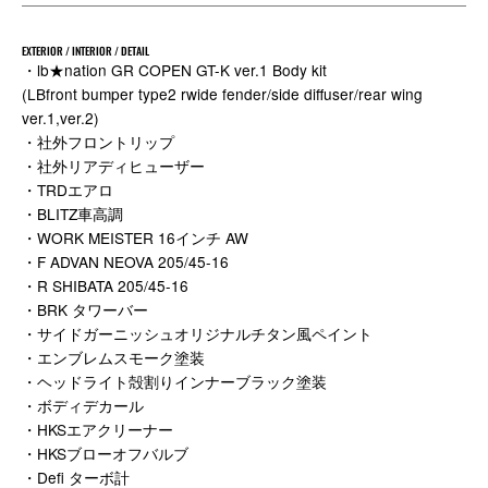
EXTERIOR / INTERIOR / DETAIL
・lb★nation GR COPEN GT-K ver.1 Body kit
(LBfront bumper type2 rwide fender/side diffuser/rear wing
ver.1,ver.2)
・社外フロントリップ
・社外リアディヒューザー
・TRDエアロ
・BLITZ車高調
・WORK MEISTER 16インチ AW
・F ADVAN NEOVA 205/45-16
・R SHIBATA 205/45-16
・BRK タワーバー
・サイドガーニッシュオリジナルチタン風ペイント
・エンブレムスモーク塗装
・ヘッドライト殻割りインナーブラック塗装
・ボディデカール
・HKSエアクリーナー
・HKSブローオフバルブ
・Defi ターボ計