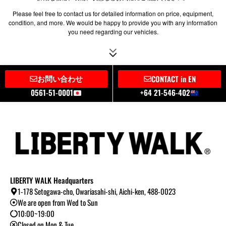
Please feel free to contact us for detailed information on price, equipment,
condition, and more. We would be happy to provide you with any information
you need regarding our vehicles.
お問い合わせ
CONTACT in EN
0561-51-0001
+64 21-546-402
LIBERTY WALK Headquarters
1-178 Setogawa-cho, Owariasahi-shi, Aichi-ken, 488-0023
We are open from Wed to Sun
10:00~19:00
Closed on Mon & Tue.