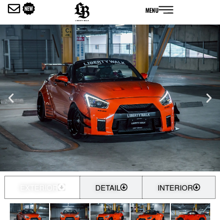
内
MENU
容
を
ス
キ
ッ
プ
EXTERIOR
DETAIL
INTERIOR