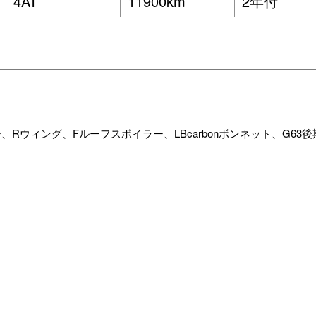
4AT
11900km
2年付
ー、Rウィング、Fルーフスポイラー、LBcarbonボンネット、G63