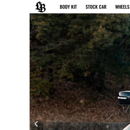
内
BODY KIT
STOCK CAR
WHEELS
容
を
ス
キ
ッ
プ