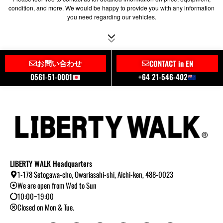
condition, and more. We would be happy to provide you with any information
you need regarding our vehicles.
お問い合わせ
CONTACT in EN
0561-51-0001
+64 21-546-402
LIBERTY WALK Headquarters
1-178 Setogawa-cho, Owariasahi-shi, Aichi-ken, 488-0023
We are open from Wed to Sun
10:00~19:00
Closed on Mon & Tue.
Y
I
T
L
B
T
o
n
i
i
l
w