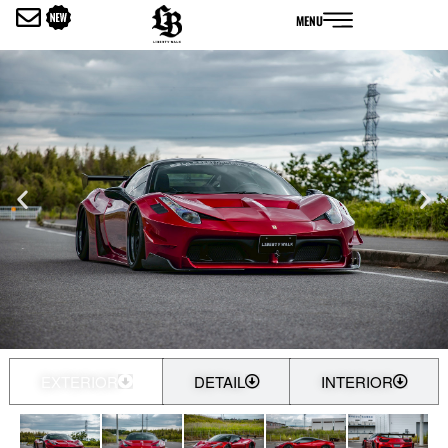
内
MENU
容
を
ス
キ
ッ
プ
EXTERIOR
DETAIL
INTERIOR