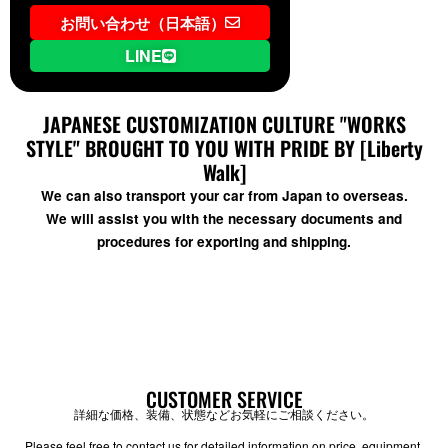
お問い合わせ（日本語）
LINE
JAPANESE CUSTOMIZATION CULTURE "WORKS
STYLE" BROUGHT TO YOU WITH PRIDE BY [Liberty
Walk]
We can also transport your car from Japan to overseas.
We will assist you with the necessary documents and
procedures for exporting and shipping.
CUSTOMER SERVICE
詳細な価格、装備、状態などお気軽にご相談ください。
Please feel free to contact us for detailed information on price, equipment,