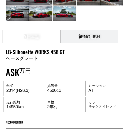
日本語
ENGLISH
LB-Silhouette WORKS 458 GT
ベースグレード
ASK
万円
年式
排気量
ミッション
2014(H26.3)
4500cc
AT
走行距離
車検
カラー
14950km
2年付
キャンディレッド
RECOMMENDED