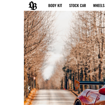
内
BODY KIT
STOCK CAR
WHEELS
容
を
ス
キ
ッ
プ