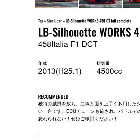
Top
»
Stock car
»
LB-Silhouette WORKS 458 GT full complete
LB-Silhouette WORKS 45
458Italia F1 DCT
年式
排気量
2013(H25.1)
4500cc
RECOMMENDED
独特の威風を放ち、曲線と面を上手く多用した
い一台です。ECUチューンも施され、パドルでのマ
忘れられない！ぜひご検討ください！