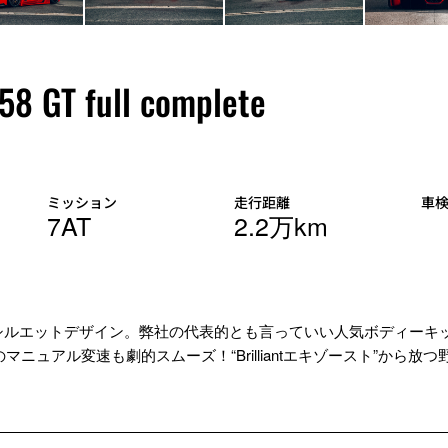
8 GT full complete
ミッション
走行距離
車
7AT
2.2万km
シルエットデザイン。弊社の代表的とも言っていい人気ボディーキ
ニュアル変速も劇的スムーズ！“Brilliantエキゾースト”から