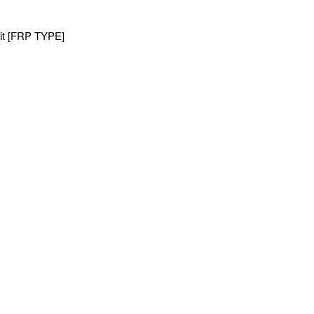
it [FRP TYPE]