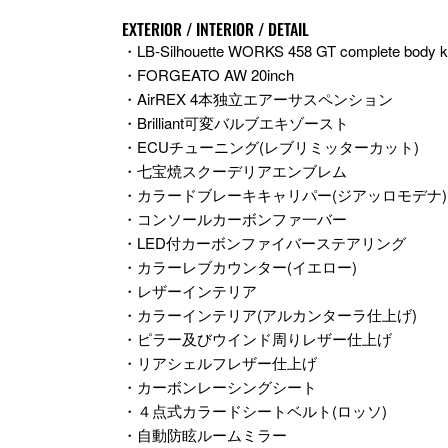
EXTERIOR / INTERIOR / DETAIL
・LB-Silhouette WORKS 458 GT complete body k
・FORGEATO AW 20inch
・AirREX 4本独立エアーサスペンション
・Brilliant可変バルブエキゾースト
・ECUチューニング(レブリミッターカット)
・七宝焼スクーデリアエンブレム
・カラードブレーキキャリパー(ジアッロモデナ)
・コンソールカーボンファ一バー
・LED付カーボンファイバーステアリング
・カラーレブカウンター(イエロー)
・レザーインテリア
・カラーインテリア(アルカンターラ仕上げ)
・ピラー及びウインド周りレザー仕上げ
・リアシェルフレザー仕上げ
・カーボンレーシングシート
・４点式カラードシートベルト(ロッソ)
・自動防眩ルームミラー