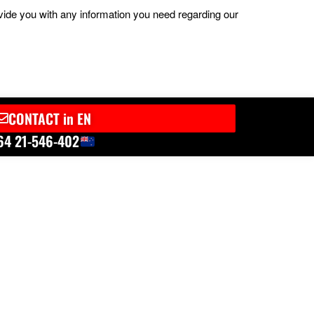
ovide you with any information you need regarding our
CONTACT in EN
64 21-546-402