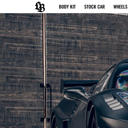
内
BODY KIT
STOCK CAR
WHEELS
容
を
ス
キ
ッ
プ