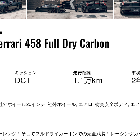
on
rrari 458 Full Dry Carbon
ミッション
走行距離
車
DCT
1.1万km
2
社外ホイール20インチ, 社外ホイール, エアロ, 衝突安全ボディ, 
ORKS458チャレンジ！そしてフルドライカーボンでの完全武装！レーシ