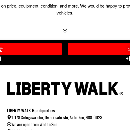
ion on price, equipment, condition, and more. We would be happy to pr
vehicles.
せ
+
LIBERTY WALK Headquarters
1-178 Setogawa-cho, Owariasahi-shi, Aichi-ken, 488-0023
We are open from Wed to Sun