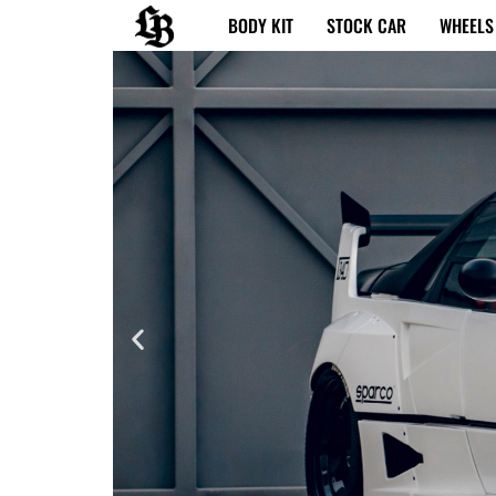
内
BODY KIT
STOCK CAR
WHEELS
容
を
ス
キ
ッ
プ