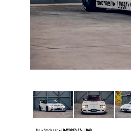
Top
»
Stock car
»
LB-WORKS AZ-1 LB40