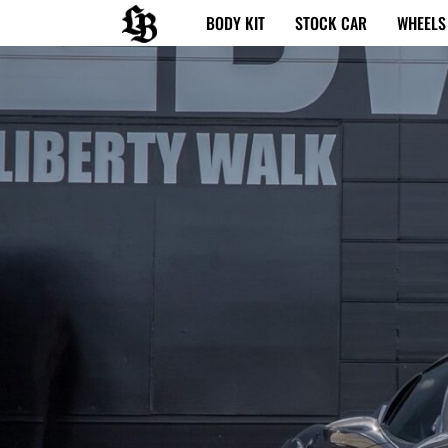
内
BODY KIT
STOCK CAR
WHEELS
容
を
ス
キ
ッ
プ