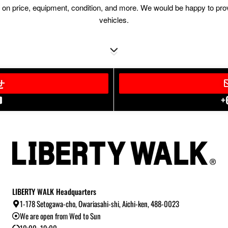
ion on price, equipment, condition, and more. We would be happy to pr
vehicles.
せ
+
LIBERTY WALK Headquarters
1-178 Setogawa-cho, Owariasahi-shi, Aichi-ken, 488-0023
We are open from Wed to Sun