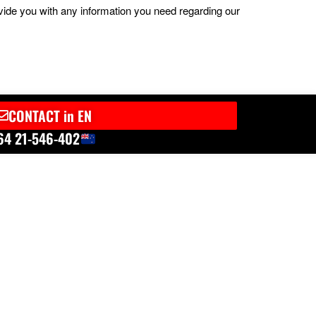
ovide you with any information you need regarding our
CONTACT in EN
64 21-546-402