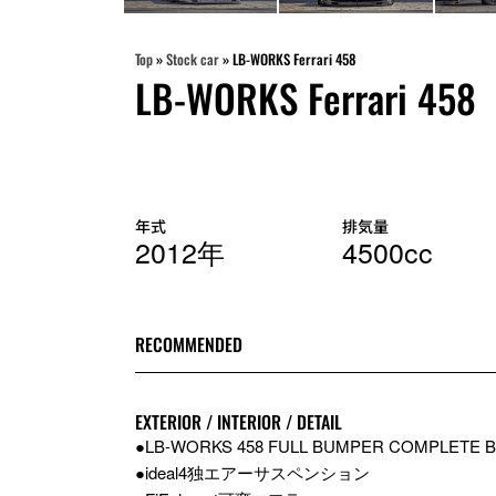
Top
»
Stock car
»
LB-WORKS Ferrari 458
LB-WORKS Ferrari 458
年式
排気量
2012年
4500cc
RECOMMENDED
EXTERIOR / INTERIOR / DETAIL
●LB-WORKS 458 FULL BUMPER COMPLETE B
●ideal4独エアーサスペンション