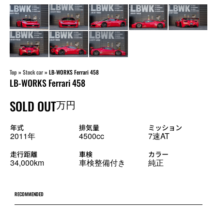
Top
»
Stock car
»
LB-WORKS Ferrari 458
LB-WORKS Ferrari 458
SOLD OUT
万円
年式
排気量
ミッション
2011年
4500cc
7速AT
走行距離
車検
カラー
34,000km
車検整備付き
純正
RECOMMENDED