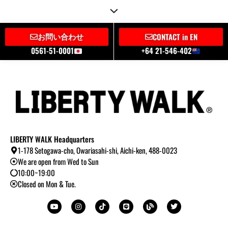
お問い合わせ
CONTACT in EN
0561-51-0001
+64 21-546-402
LIBERTY WALK Headquarters
1-178 Setogawa-cho, Owariasahi-shi, Aichi-ken, 488-0023
We are open from Wed to Sun
10:00~19:00
Closed on Mon & Tue.
Y
I
T
L
B
T
o
n
i
i
l
w
u
s
k
n
o
i
t
t
t
e
g
t
u
a
o
t