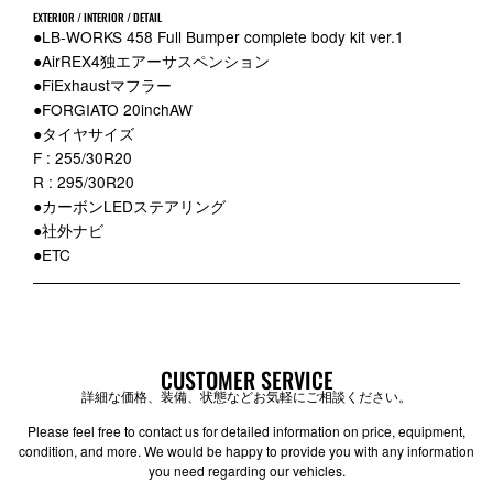
EXTERIOR / INTERIOR / DETAIL
●LB-WORKS 458 Full Bumper complete body kit ver.1
●AirREX4独エアーサスペンション
●FiExhaustマフラー
●FORGIATO 20inchAW
●タイヤサイズ
F : 255/30R20
R : 295/30R20
●カーボンLEDステアリング
●社外ナビ
●ETC
CUSTOMER SERVICE
詳細な価格、装備、状態などお気軽にご相談ください。
Please feel free to contact us for detailed information on price, equipment,
condition, and more. We would be happy to provide you with any information
you need regarding our vehicles.