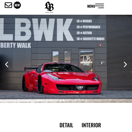
内
MENU
容
を
ス
キ
ッ
プ
EXTERIOR
DETAIL
INTERIOR