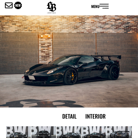
内
MENU
容
を
ス
キ
ッ
プ
EXTERIOR
DETAIL
INTERIOR