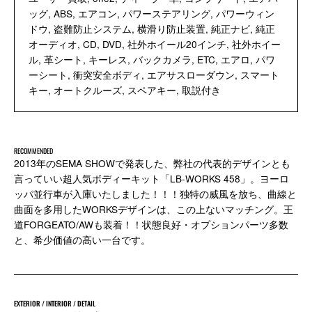
ッグ, ABS, エアコン, パワーステアリング, パワーウィン
ドウ, 盗難防止システム, 横滑り防止装置, 純正ナビ, 純正
オーディオ, CD, DVD, 社外ホイール20インチ, 社外ホイー
ル, 革シート, キーレス, バックカメラ, ETC, エアロ, パワ
ーシート, 衝突安全ボディ, エアサスローダウン, スマート
キー, オートクルーズ, スペアキー, 取説付き
RECOMMENDED
2013年のSEMA SHOWで発表した、弊社の代表的デザインとも
言っていい超人気ボディーキット「LB-WORKS 458」。ヨーロ
ッパ並行車が入庫いたしました！！！独特の威風を放ち、曲線と
曲面を多用したWORKSデザインは、この上ないマッチング。王
道FORGEATO/AWも装着！！状態良好・オプションパーツ多数
と、希少価値の高い一台です。
EXTERIOR / INTERIOR / DETAIL