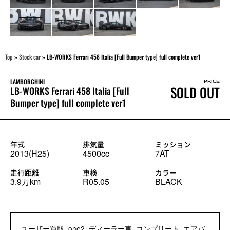
Top
»
Stock car
»
LB-WORKS Ferrari 458 Italia [Full Bumper type] full complete ver1
LAMBORGHINI
PRICE
SOLD OUT
LB-WORKS Ferrari 458 Italia [Full
Bumper type] full complete ver1
年式
排気量
ミッション
2013(H25)
4500cc
7AT
走行距離
車検
カラー
3.9万km
R05.05
BLACK
ユーザー買取, one2, ディーラー車, コンプリート, エアバ