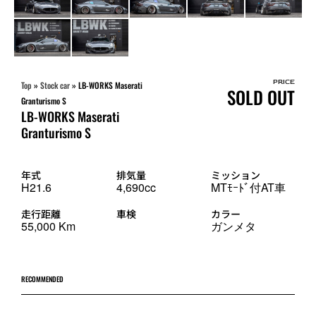
PRICE
Top
»
Stock car
»
LB-WORKS Maserati
SOLD OUT
Granturismo S
LB-WORKS Maserati
Granturismo S
年式
排気量
ミッション
H21.6
4,690cc
MTﾓｰﾄﾞ付AT車
走行距離
車検
カラー
55,000 Km
ガンメタ
RECOMMENDED