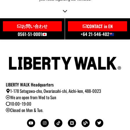
お問い合わせ
CONTACT in EN
0561-51-0001
+64 21-546-402
LIBERTY WALK Headquarters
1-178 Setogawa-cho, Owariasahi-shi, Aichi-ken, 488-0023
We are open from Wed to Sun
10:00~19:00
Closed on Mon & Tue.
Y
I
T
L
B
T
o
n
i
i
l
w
u
s
k
n
o
i
t
t
t
e
g
t