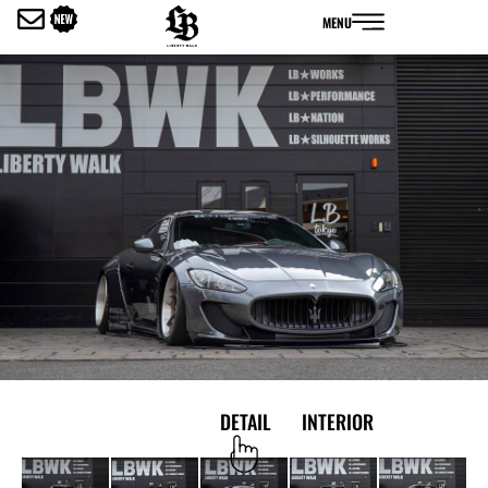
内
MENU
容
を
ス
キ
ッ
プ
EXTERIOR
DETAIL
INTERIOR