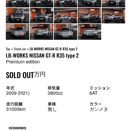
Top
»
Stock car
»
LB-WORKS NISSAN GT-R R35 type 2
LB-WORKS NISSAN GT-R R35 type 2
Premium edition
SOLD OUT
万円
年式
排気量
ミッション
2009 (H21)
3800cc
6AT
走行距離
車検
カラー
31000km
無し
ガンメタ
RECOMMENDED