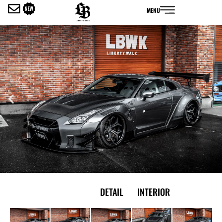
内
MENU
容
を
ス
キ
ッ
プ
EXTERIOR
DETAIL
INTERIOR