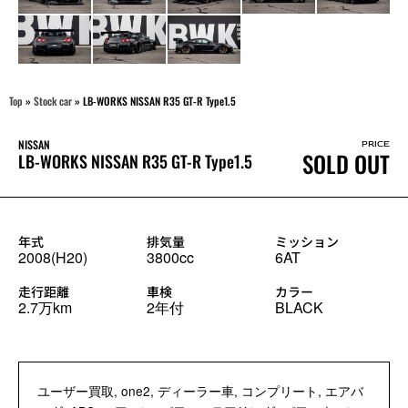
Top
»
Stock car
»
LB-WORKS NISSAN R35 GT-R Type1.5
NISSAN
PRICE
SOLD OUT
LB-WORKS NISSAN R35 GT-R Type1.5
年式
排気量
ミッション
2008(H20)
3800cc
6AT
走行距離
車検
カラー
2.7万km
2年付
BLACK
ユーザー買取, one2, ディーラー車, コンプリート, エアバ