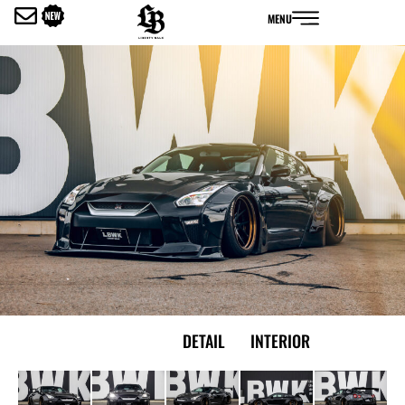
内
MENU
容
を
ス
キ
ッ
プ
EXTERIOR
DETAIL
INTERIOR