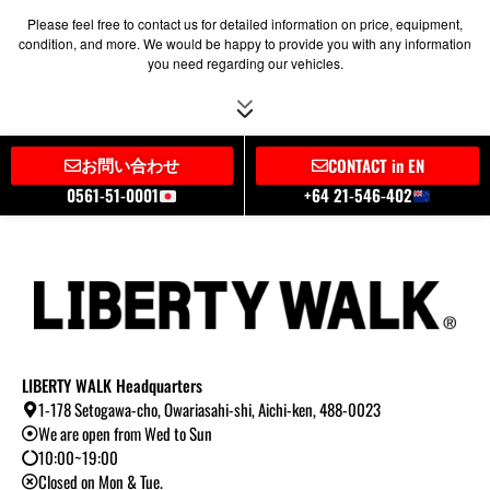
Please feel free to contact us for detailed information on price, equipment,
condition, and more. We would be happy to provide you with any information
you need regarding our vehicles.
お問い合わせ
CONTACT in EN
0561-51-0001
+64 21-546-402
LIBERTY WALK Headquarters
1-178 Setogawa-cho, Owariasahi-shi, Aichi-ken, 488-0023
We are open from Wed to Sun
10:00~19:00
Closed on Mon & Tue.