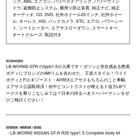
ッグ, ABS, エアコン, パワーステアリング, パワーウィン
ドウ, 盗難防止システム, 横滑り防止装置, 純正ナビ, 純正
オーディオ, CD, DVD, 社外ホイール20インチ, 社外ホイー
ル, キーレス, HID, バックカメラ, ETC, エアロ, パワーシー
ト, シートヒーター, エアサスローダウン, スマートキー,
オートクルーズ, 取説付き
RECOMMENDED
LB-WORKS GTR のtype1.5が入庫です！ガツンと存在感ある艶黒
ボディにブロンズのAWリムを合わせた、王道スタイル！ワイド
ボディとFiエギゾースト・AirREXエアサスもちろんのこと車幅、
エアサス公認取得済！街中とコントラストが映えるド迫力LBワ
ークスを乗りこなしみては？日本の誇るべきスーパーマシンをぜ
ひご検討ください！
EXTERIOR / INTERIOR / DETAIL
・LB-WORKS NISSAN GT-R R35 type1.5 Complete body kit