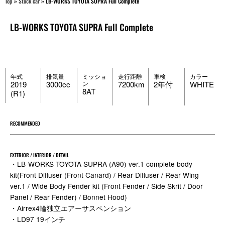
Top
»
Stock car
»
LB-WORKS TOYOTA SUPRA Full Complete
LB-WORKS TOYOTA SUPRA Full Complete
年式
排気量
ミッショ
走行距離
車検
カラー
2019
3000cc
ン
7200km
2年付
WHITE
8AT
(R1)
RECOMMENDED
EXTERIOR / INTERIOR / DETAIL
・LB-WORKS TOYOTA SUPRA (A90) ver.1 complete body
kit(Front Diffuser (Front Canard) / Rear Diffuser / Rear Wing
ver.1 / Wide Body Fender kit (Front Fender / Side Skrit / Door
Panel / Rear Fender) / Bonnet Hood)
・Airrex4輪独立エアーサスペンション
・LD97 19インチ