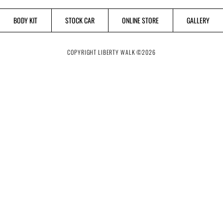
BODY KIT
STOCK CAR
ONLINE STORE
GALLERY
COPYRIGHT LIBERTY WALK ©
2026