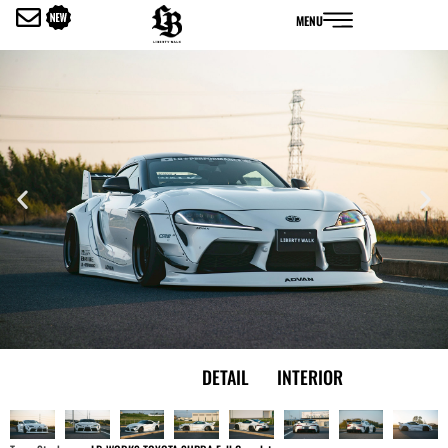
内
MENU
容
を
ス
キ
ッ
プ
EXTERIOR
DETAIL
INTERIOR