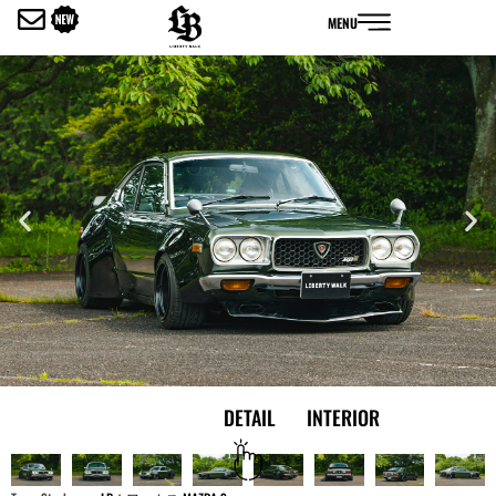
内
MENU
容
を
ス
キ
ッ
プ
EXTERIOR
DETAIL
INTERIOR