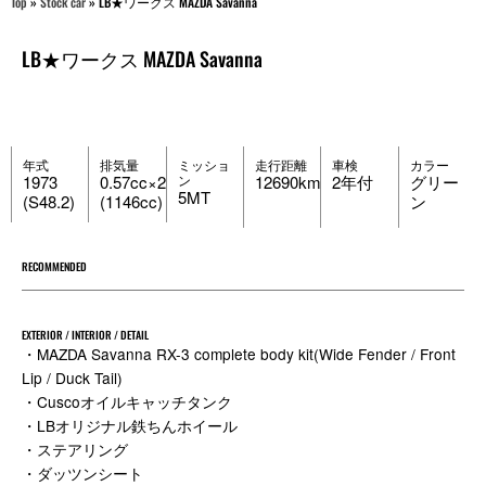
Top
»
Stock car
»
LB★ワークス MAZDA Savanna
LB★ワークス MAZDA Savanna
年式
排気量
ミッショ
走行距離
車検
カラー
1973
0.57cc×2
ン
12690km
2年付
グリー
5MT
(S48.2)
(1146cc)
ン
RECOMMENDED
EXTERIOR / INTERIOR / DETAIL
・MAZDA Savanna RX-3 complete body kit(Wide Fender / Front
Lip / Duck Tail)
・Cuscoオイルキャッチタンク
・LBオリジナル鉄ちんホイール
・ステアリング
・ダッツンシート