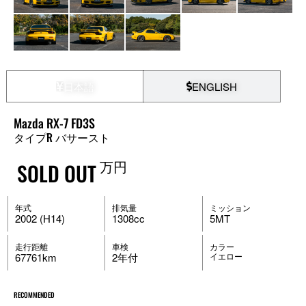
日本語
ENGLISH
Mazda RX-7 FD3S
タイプR バサースト
万円
SOLD OUT
年式
排気量
ミッション
2002 (H14)
1308cc
5MT
走行距離
車検
カラー
67761km
2年付
イエロー
RECOMMENDED