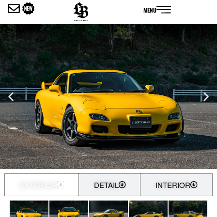
内
MENU
容
を
ス
キ
ッ
プ
EXTERIOR
DETAIL
INTERIOR