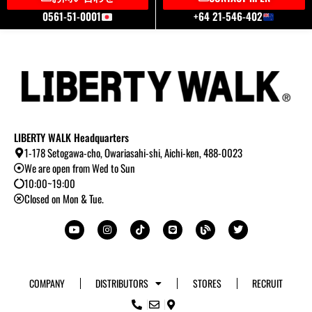
0561-51-0001
+64 21-546-402
LIBERTY WALK Headquarters
1-178 Setogawa-cho, Owariasahi-shi, Aichi-ken, 488-0023
We are open from Wed to Sun
10:00~19:00
Closed on Mon & Tue.
Y
I
T
L
B
T
o
n
i
i
l
w
u
s
k
n
o
i
t
t
t
e
g
t
u
a
o
t
b
g
k
e
e
r
r
a
COMPANY
DISTRIBUTORS
STORES
RECRUIT
m