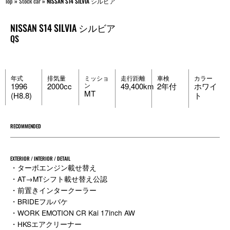
Top
»
Stock car
»
NISSAN S14 SILVIA シルビア
NISSAN S14 SILVIA シルビア
QS
年式
排気量
ミッショ
走行距離
車検
カラー
1996
2000cc
ン
49,400km
2年付
ホワイ
MT
(H8.8)
ト
RECOMMENDED
EXTERIOR / INTERIOR / DETAIL
・ターボエンジン載せ替え
・AT→MTシフト載せ替え公認
・前置きインタークーラー
・BRIDEフルバケ
・WORK EMOTION CR Kai 17inch AW
・HKSエアクリーナー