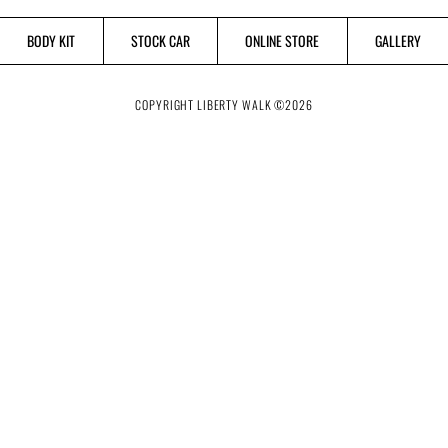
BODY KIT
STOCK CAR
ONLINE STORE
GALLERY
COPYRIGHT LIBERTY WALK ©
2026