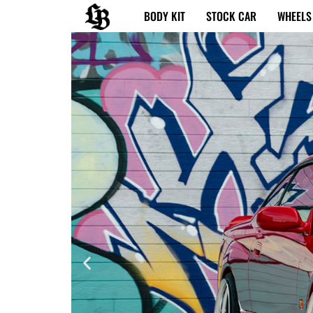
内
BODY KIT
STOCK CAR
WHEELS
容
を
ス
キ
ッ
プ