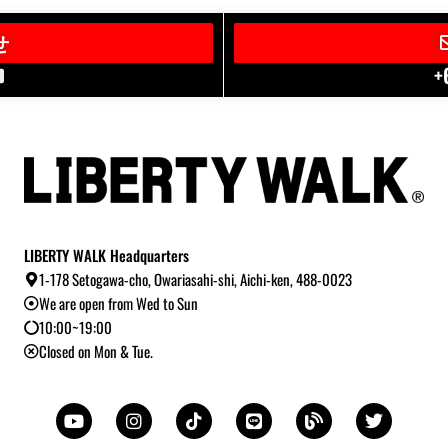
せ
+
LIBERTY WALK Headquarters
1-178 Setogawa-cho, Owariasahi-shi, Aichi-ken, 488-0023
We are open from Wed to Sun
10:00~19:00
Closed on Mon & Tue.
Y
I
T
L
B
T
o
n
i
i
l
w
u
s
k
n
o
i
t
t
t
e
g
t
u
a
o
t