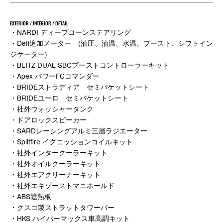
EXTERIOR / INTERIOR / DETAIL
・NARDI ディープコーンステアリング
・Defi追加メーター (油圧、油温、水温、ブースト、シフトイン
ジケーター)
・BLITZ DUAL SBCブーストコントローラーキット
・Apex パワーFCコマンダー
・BRIDEストラディア セミバケットシート
・BRIDEユーロ セミバケットシート
・社外ウォッシャータンク
・ドアロックスピーカー
・SARDレーシングアルミ三層ラジエーター
・Splitfire イグニッションコイルキット
・社外インタークーラーキット
・社外オイルクーラーキット
・社外エアクリーナーキット
・社外エキゾーストマニホールド
・ABS遮熱板
・クスコ製ストラットタワーバー
・HKS ハイパーマックス車高調キット