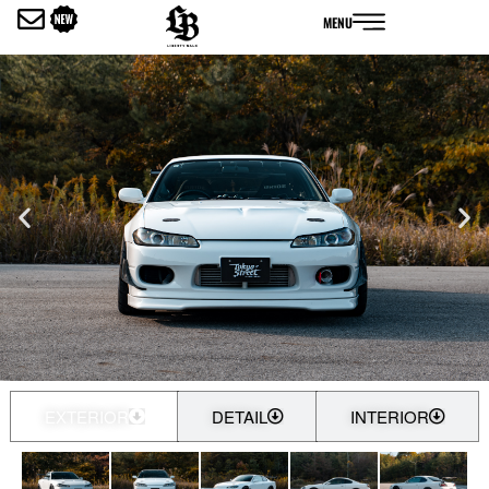
内
MENU
容
を
ス
キ
ッ
プ
EXTERIOR
DETAIL
INTERIOR