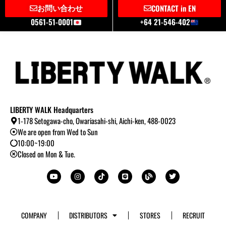
お問い合わせ
CONTACT in EN
0561-51-0001
+64 21-546-402
LIBERTY WALK Headquarters
1-178 Setogawa-cho, Owariasahi-shi, Aichi-ken, 488-0023
We are open from Wed to Sun
10:00~19:00
Closed on Mon & Tue.
Y
I
T
L
B
T
o
n
i
i
l
w
u
s
k
n
o
i
t
t
t
e
g
t
u
a
o
t
b
g
k
e
e
r
r
a
COMPANY
DISTRIBUTORS
STORES
RECRUIT
m