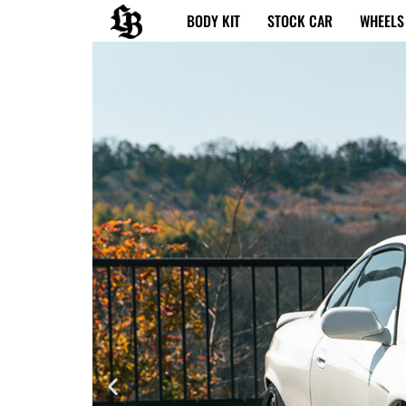
内
BODY KIT
STOCK CAR
WHEELS
容
を
ス
キ
ッ
プ