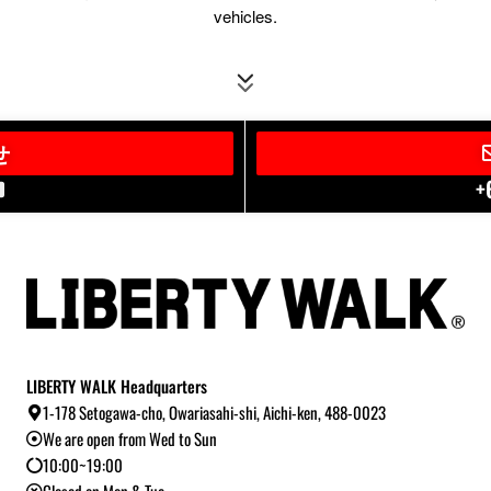
vehicles.
せ
+
LIBERTY WALK Headquarters
1-178 Setogawa-cho, Owariasahi-shi, Aichi-ken, 488-0023
We are open from Wed to Sun
10:00~19:00