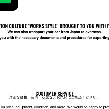
ION CULTURE "WORKS STYLE" BROUGHT TO YOU WITH PRI
We can also transport your car from Japan to overseas.
t you with the necessary documents and procedures for exporting
CUSTOMER SERVICE
詳細な価格、装備、状態などお気軽にご相談ください。
ion on price, equipment, condition, and more. We would be happy to pr