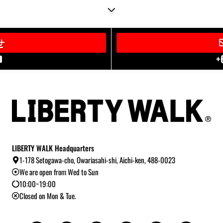
せ
+
LIBERTY WALK Headquarters
1-178 Setogawa-cho, Owariasahi-shi, Aichi-ken, 488-0023
We are open from Wed to Sun
10:00~19:00
Closed on Mon & Tue.
Y
I
T
L
B
T
o
n
i
i
l
w