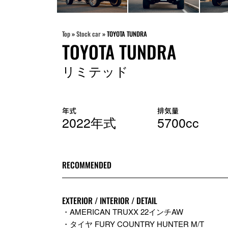
Top
»
Stock car
»
TOYOTA TUNDRA
TOYOTA TUNDRA
リミテッド
年式
排気量
2022年式
5700cc
RECOMMENDED
EXTERIOR / INTERIOR / DETAIL
・AMERICAN TRUXX 22インチAW
・タイヤ FURY COUNTRY HUNTER M/T