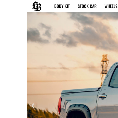
内
BODY KIT
STOCK CAR
WHEELS
容
を
ス
キ
ッ
プ