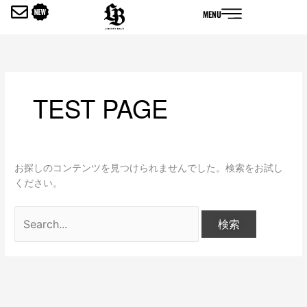
内
検
MENU
容
索
を
対
ス
象:
キ
ッ
TEST PAGE
プ
お探しのコンテンツを見つけられませんでした。検索をお試し
ください。