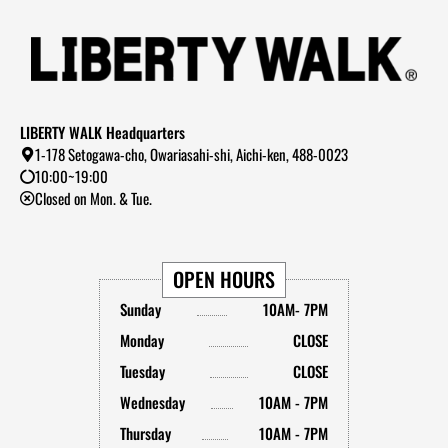
LIBERTY WALK Headquarters
1-178 Setogawa-cho, Owariasahi-shi, Aichi-ken, 488-0023
10:00~19:00
Closed on Mon. & Tue.
OPEN HOURS
Sunday
10AM- 7PM
Monday
CLOSE
Tuesday
CLOSE
Wednesday
10AM - 7PM
Thursday
10AM - 7PM