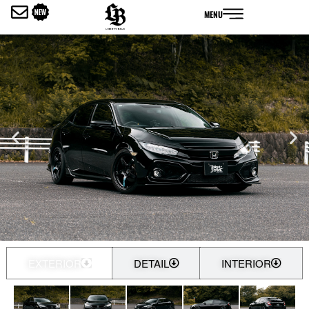
内
MENU
容
を
ス
キ
ッ
プ
EXTERIOR
DETAIL
INTERIOR