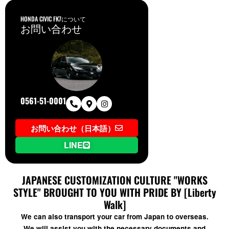
HONDA CIVIC FK7について
お問い合わせ
0561-51-0001
お問い合わせ（日本語）
LINE
JAPANESE CUSTOMIZATION CULTURE "WORKS
STYLE" BROUGHT TO YOU WITH PRIDE BY [Liberty
Walk]
We can also transport your car from Japan to overseas.
We will assist you with the necessary documents and