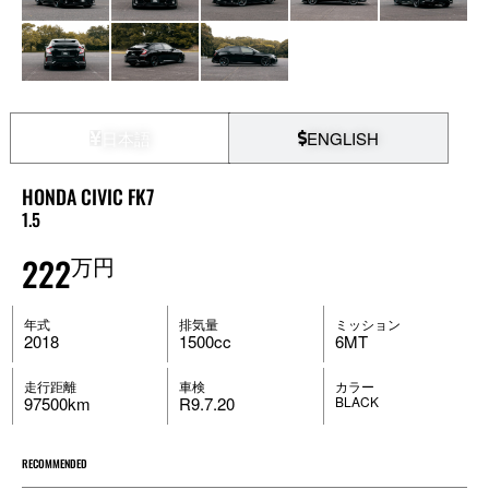
日本語
ENGLISH
HONDA CIVIC FK7
1.5
222
万円
年式
排気量
ミッション
2018
1500cc
6MT
走行距離
車検
カラー
97500km
R9.7.20
BLACK
RECOMMENDED