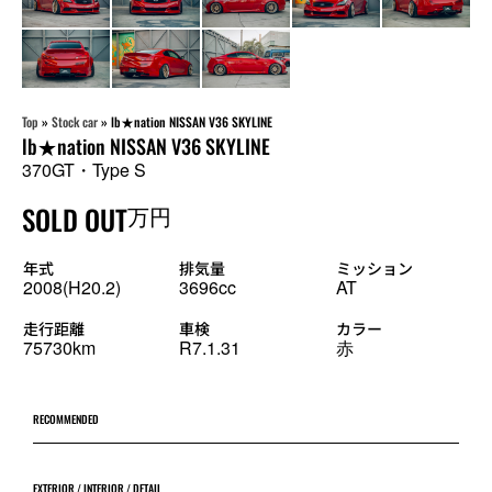
Top
»
Stock car
»
lb★nation NISSAN V36 SKYLINE
lb★nation NISSAN V36 SKYLINE
370GT・Type S
SOLD OUT
万円
年式
排気量
ミッション
2008(H20.2)
3696cc
AT
走行距離
車検
カラー
75730km
R7.1.31
赤
RECOMMENDED
EXTERIOR / INTERIOR / DETAIL