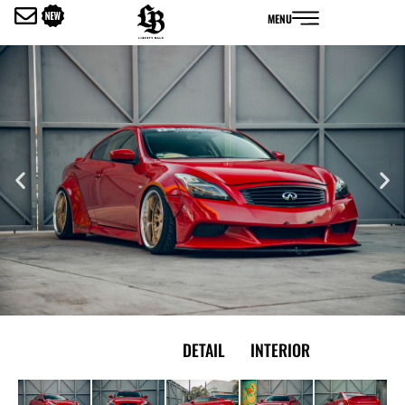
内
MENU
容
を
ス
キ
ッ
プ
EXTERIOR
DETAIL
INTERIOR