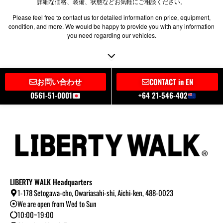
詳細な価格、装備、状態などお気軽にご相談ください。
Please feel free to contact us for detailed information on price, equipment,
condition, and more. We would be happy to provide you with any information
you need regarding our vehicles.
お問い合わせ
CONTACT in EN
0561-51-0001
+64 21-546-402
LIBERTY WALK Headquarters
1-178 Setogawa-cho, Owariasahi-shi, Aichi-ken, 488-0023
We are open from Wed to Sun
10:00~19:00