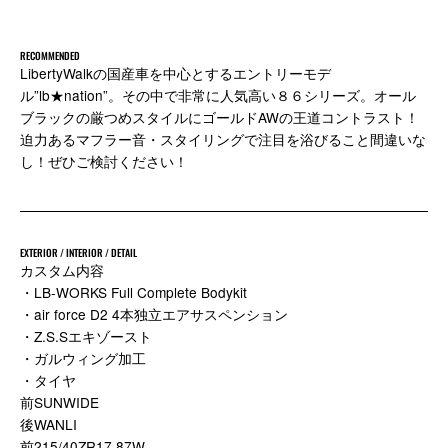
RECOMMENDED
LibertyWalkの国産車を中心とするエントリーモデ
ル”lb★nation”。その中で非常に人気高い８６シリーズ。オール
ブラックの厳つめスタイルにゴールドAWの王道コントラスト！
迫力あるマフラー音・スタイリングで注目を浴びること間違いな
し！ぜひご検討ください！
EXTERIOR / INTERIOR / DETAIL
カスタム内容
・LB-WORKS Full Complete Bodykit
・air force D2 4本独立エアサスペンション
・Z.S.Sエキゾースト
・ガルウィング加工
・タイヤ
前SUNWIDE
後WANLI
前215/40ZR17 87W