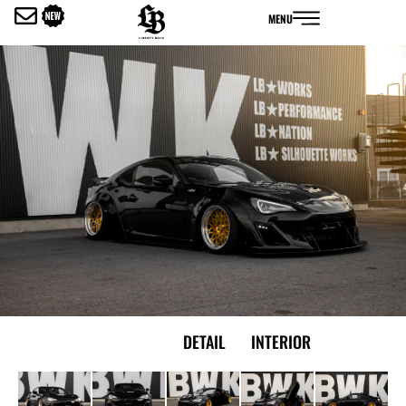
内
MENU
容
を
ス
キ
ッ
プ
EXTERIOR
DETAIL
INTERIOR