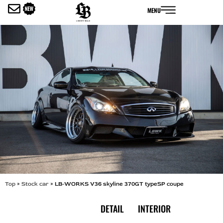
内
MENU
容
を
ス
キ
ッ
プ
Top
»
Stock car
»
LB-WORKS V36 skyline 370GT typeSP coupe
EXTERIOR
DETAIL
INTERIOR